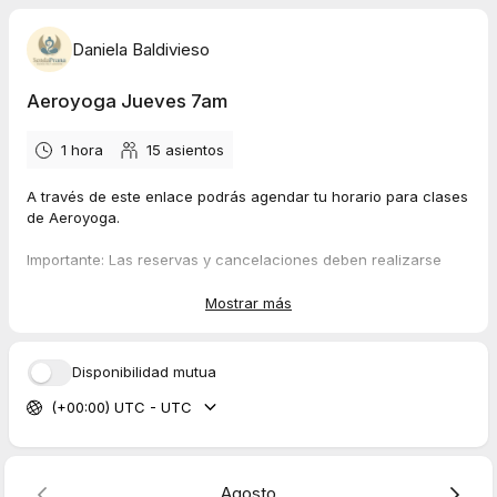
Daniela Baldivieso
Aeroyoga Jueves 7am
1 hora
15
asientos
A través de este enlace podrás agendar tu horario para clases
de Aeroyoga.
Importante: Las reservas y cancelaciones deben realizarse
con un mínimo de 24 horas de anticipación.
Mostrar más
Recibirás la confirmación de tu reserva tanto por correo
electrónico como por WhatsApp.
Disponibilidad mutua
(+00:00) UTC - UTC
Agosto