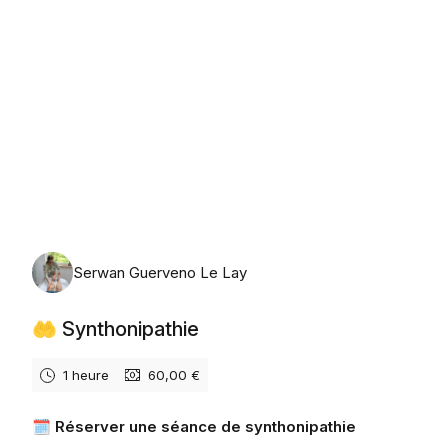
vendredi 7 août 2026
Serwan Guerveno Le Lay
🤲 Synthonipathie
1 heure
60,00 €
🗓️ Réserver une séance de synthonipathie