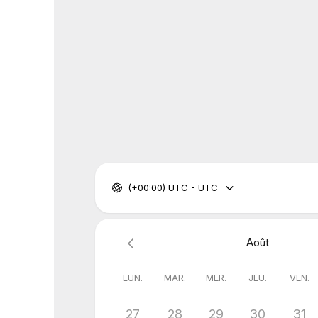
(+00:00) UTC - UTC
Août
LUN.
MAR.
MER.
JEU.
VEN.
27
28
29
30
31