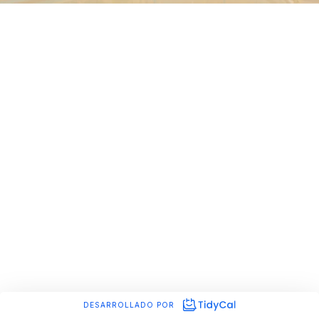
🌍 Trabajo con estudiantes de todo el mundo,
especialmente con mujeres, familias y profesionales que
viven o acaban de llegar a España.
Si quieres un español útil, emocional, auténtico… y un
espacio donde aprender sin presiones, estás en el lugar
adecuado.
Nos vemos en clase 🤍
DESARROLLADO POR