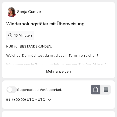
Sonja Gumze
Wiederholungstäter mit Überweisung
15 Minuten
NUR für BESTANDSKUNDEN.
Welches Ziel möchtest du mit diesem Termin erreichen?
Wir sehen uns in Zoom oder hören uns per Telefon. Bitte ruf
Sonja unter +4917612000033 oder +4982509977797 an Bitte
Mehr anzeigen
sei pünktlich.
Wichtig, es kann sein, dass ein Gespräch länger dauert, dann
drücke ich dich weg und melde mich umgehend.
Gegenseitige Verfügbarkeit
(+00:00) UTC - UTC