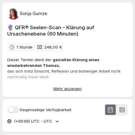
Sonja Gumze
🔮 QFR® Seelen-Scan – Klärung auf
Ursachenebene (60 Minuten)
1 Stunde
248,00 €
Dieser Termin dient der
gezielten Klärung eines
wiederkehrenden Themas
,
das sich trotz Einsicht, Reflexion und bisheriger Arbeit nicht
nachhaltig lösen lässt.
Der QFR® Seelen-Scan ist
keine Beratung
,
Mehr anzeigen
kein Kennenlern-Gespräch
und keine therapeutische Behandlung.
Gegenseitige Verfügbarkeit
Im Mittelpunkt steht die
innere Struktur
,
in der Energie gebunden ist
(+00:00) UTC - UTC
und aus der sich das aktuelle Muster speist.
Im Termin: