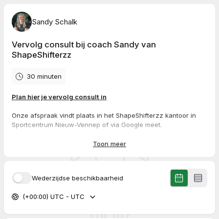
Sandy Schalk
Vervolg consult bij coach Sandy van
ShapeShifterzz
30 minuten
Plan hier je vervolg consult in
Onze afspraak vindt plaats in het ShapeShifterzz kantoor in
Sportcentrum Nieuw-Vennep of via Google meet.
Bij het inplannen van de afspraak bevestig je de bovenstaande
Toon meer
punten gelezen te hebben. Mocht er iets veranderen
voorafgaande van de afspraak dan horen wij dit graag.
Wederzijdse beschikbaarheid
Alvast hartelijk dank en tot dan!
(+00:00) UTC - UTC
Met vitale groet,
Sandy Schalk
Team ShapeShifterzz