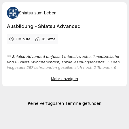
Shiatsu zum Leben
Ausbildung - Shiatsu Advanced
1 Minute
16
Sitze
** Shiatsu Advanced umfasst 1 Intensivwoche, 1 medizinische-
und 8 Shiatsu-Wochenenden, sowie 9 Übungsabende. Zu den
insgesamt 267 Lehrstunden gesellen sich noch 2 Tutorien, 6
Lehrerbehandlungen und 30 Behandlungen im
Selbststudium. **
Mehr anzeigen
Die
Shiatsu Advanced Kurse
sind unsere Aufbausseminare und
stellen das 2. Modul der Gesamtausbildung dar.
Keine verfügbaren Termine gefunden
Alle weiteren Informationen zur Ausbildung und alle Termine
findest Du unter:
https://www.shiatsu-zum-leben.de/termine/shiatsu-advanced-/