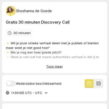
Shoshanna de Goede
Gratis 30 minuten Discovery Call
30 minuten
🔸 Wil je jouw unieke verhaal delen met je publiek of klanten
maar weet je niet goed hoe?
🔸 Mis je nog een heel goede pitch?
🔸 Weet je niet wat het meest authentieke verhaal is dat jij te
vertellen hebt en hoe je dat verhaal opbouwt?
🔸 Wil je meer zichtbaarheid, sales, voeldoening of beter
Toon meer
passende matches?
Ik ga graag met jou aan de slag. Done for you, DIY met
Wederzijdse beschikbaarheid
coaching, workshops, live-dagen - er is van alles mogelijk. Het
belangrijkste is dat jij zsm gaat shinen met jouw unieke verhaal.
(+00:00) UTC - UTC
Benieuwd of we een match zijn en wat ik concreet voor jou
kan betekenen?