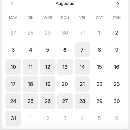
Augustus
✨ I am only a 30 minute free Discovery Call away from you. ✨
MAA
DIN
WOE
DON
VRI
ZAT
ZON
Note:
Het kan natuurlijk altijd voorkomen dat er, door
overmacht, iets tussenkomt. Wel wil ik je vragen deze afspraak
bewust in te plannen. Ik houd namelijk mijn agenda vrij voor jou
27
28
29
30
31
1
2
op dat moment en dit betekent dat er ook geen andere
afspraken worden ingepland.
3
4
5
6
7
8
9
10
11
12
13
14
15
16
17
18
19
20
21
22
23
24
25
26
27
28
29
30
31
1
2
3
4
5
6