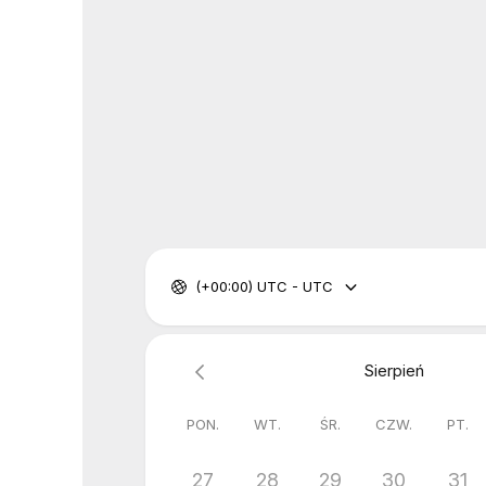
(+00:00) UTC - UTC
Sierpień
PON.
WT.
ŚR.
CZW.
PT.
27
28
29
30
31