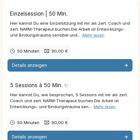
Du kannst gebuchte Termine
mind. 24 Stunden im voraus
Einzelsession | 50 Min.
absagen, andernfalls wird das volle Honorar fällig. Eine
Hier kannst Du eine Einzelsitzung mit mir als zert. Coach und
Ausnahme ist, falls Du am selben Tag akut krank werden solltest.
zert. NARM-Therapeut buchen.Die Arbeit ist Entwicklungs-
Ich bitte um Verständnis.
und Bindungstrauma sensibel und...
Mehr lesen
Ich freue mich, dich kennenzulernen.
50 Minuten
90,00 €
Herzliche Grüße – Simon
🤍🗝️🌱
Details anzeigen
______________________________
ℹ️
Ich freue mich, wenn Du vorab hier den
Fragebogen
ausfüllst.
5 Sessions à 50 Min. ✨
Mehr zu mir und meiner Arbeit findest Du hier:
Hier kannst Du, wie besprochen, 5 Sessions mit mir als zert.
Website:
simonkarim.de
Coach und zert. NARM-Therapeut buchen.Die Arbeit ist
NARM:
narm-trauma-therapie.de
Entwicklungs- und Bindungstrauma sen...
Mehr lesen
Instagram:
instagram.com/simon.karim_
YouTube:
ab Frühjahr 2026
50 Minuten
90,00 €
Details anzeigen