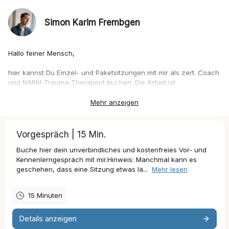
Simon Karim Frembgen
Hallo feiner Mensch,
hier kannst Du Einzel- und Paketsitzungen mit mir als zert. Coach
und NARM-Trauma-Therapeut buchen. Die Arbeit ist
Entwicklungs- und Bindungstrauma sensibel, sowie
ressourcenorientiert. 🌱
Mehr anzeigen
👉
Wenn wir uns noch nicht kennen, wähle bitte „Kostenloses
Vorgespräch“.
Das Vorgespräch dauert 15 Min. und ist kostenlos.
Vorgespräch | 15 Min.
Buche hier dein unverbindliches und kostenfreies Vor- und
Dauer pro reguläre Sitzung: 50 Min.
Kennenlerngespräch mit mir.Hinweis: Manchmal kann es
Sliding-Scale Preis: 120€ – 90€ (je nach deinem Einkommen)
geschehen, dass eine Sitzung etwas lä...
Mehr lesen
Falls Du
ein geringes Einkommen
hast und Dir meine Sitzungen
nicht leisten kannst, kannst Du mir gerne schreiben und einen
15 Minuten
individuellen Preis anfragen.
Details anzeigen
Bezahlen kannst Du per Banküberweisung, Giropay, Klarna uvm.
… via Stripe.