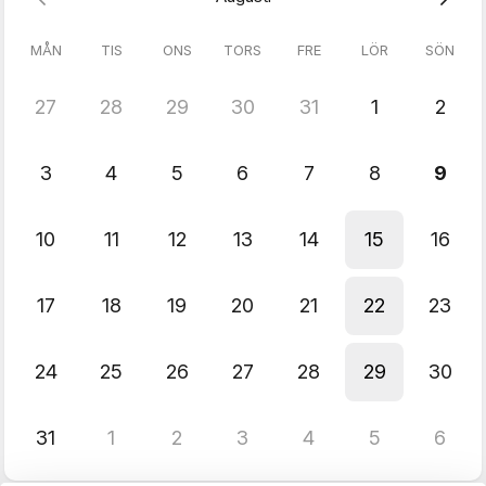
Vi står för Bubbel,snittar och en stämningsfull miljö i historiska
kvarter.
MÅN
TIS
ONS
TORS
FRE
LÖR
SÖN
Varmt Välkommen!
Obs obligatorisk föranmälan.Välj dag och tid i kalendern eller
27
28
29
30
31
1
2
meddela oss på 0709-132697
3
4
5
6
7
8
9
10
11
12
13
14
15
16
17
18
19
20
21
22
23
24
25
26
27
28
29
30
31
1
2
3
4
5
6