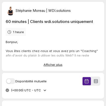
Stéphanie Moreau | WDI.solutions
60 minutes | Clients wdi.solutions uniquement
1 heure
Bonjour,
Vous êtes clients chez-nous et vous avez pris un "Coaching"
afin d'avoir du plaisir à utiliser les outils Web? Il ne reste
maintenant qu'à planifier votre horaire!
Afficher plus
Facile hein? Ce n'est que le début :)
Au plaisir de mettre le Web à votre portée!
Disponibilité mutuelle
(+00:00) UTC - UTC
Stéphanie