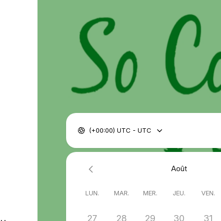
(+00:00) UTC - UTC
Août
LUN.
MAR.
MER.
JEU.
VEN.
27
28
29
30
31