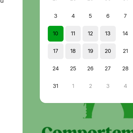
ou
3
4
5
6
7
10
11
12
13
14
17
18
19
20
21
24
25
26
27
28
31
1
2
3
4