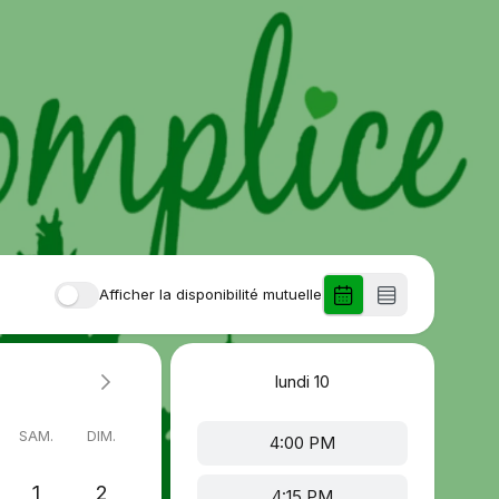
Afficher la disponibilité mutuelle
lundi
10
SAM.
DIM.
4:00 PM
1
2
4:15 PM