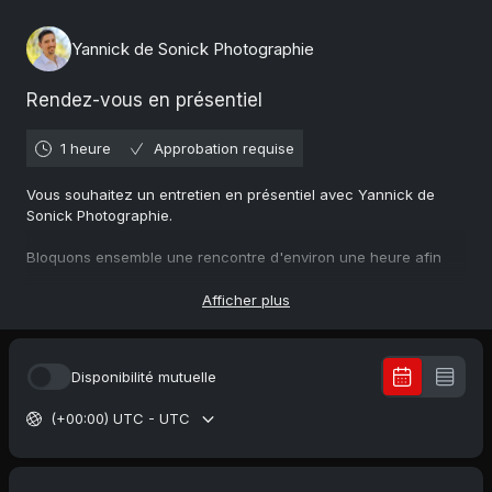
Yannick de Sonick Photographie
Rendez-vous en présentiel
1 heure
Approbation requise
Vous souhaitez un entretien en présentiel avec Yannick de
Sonick Photographie.
Bloquons ensemble une rencontre d'environ une heure afin
que vous puissiez m'exposer votre projet et vos envies, et me
poser toutes les questions qui vous passent par la tête.
Afficher plus
ATTENTION : CETTE RENCONTRE NE DOIT PAS ÊTRE UNE
DEMANDE D'AIDE POUR LA PHOTOGRAPHIE ! MES
FORMATIONS
Disponibilité mutuelle
SONT PRÉVUES POUR ÇA.
(+00:00) UTC - UTC