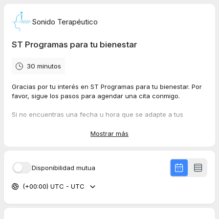
Sonido Terapéutico
ST Programas para tu bienestar
30 minutos
Gracias por tu interés en ST Programas para tu bienestar. Por
favor, sigue los pasos para agendar una cita conmigo.
Si no encuentras una fecha u hora que se adapte a tus
necesidades,
contacta conmigo por mail aquí
.
Mostrar más
Al reservar esta cita de consultoría gratuita aceptas suscribirte
a mi lista de
Amigos de Sonido Terapéutico,
en el caso de
que aún no lo hayas hecho. Podrás darte de baja cuando lo
Disponibilidad mutua
desees.
(+00:00) UTC - UTC
Puedes ver aquí nuestra
Política de Privacidad.