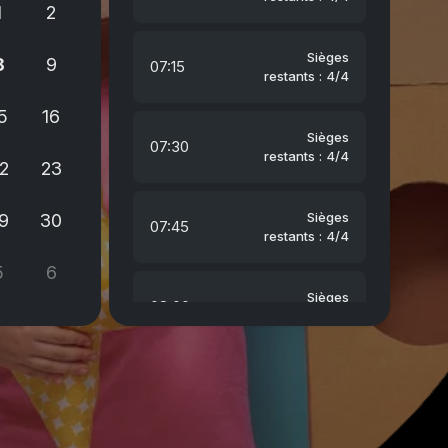
1
2
Sièges
8
9
07:15
restants : 4/4
5
16
Sièges
07:30
restants : 4/4
2
23
Sièges
9
30
07:45
restants : 4/4
5
6
Sièges
08:00
restants : 4/4
Sièges
08:15
restants : 4/4