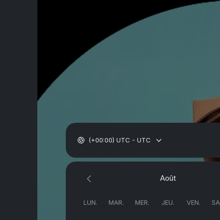
(+00:00) UTC - UTC
Août
LUN.
MAR.
MER.
JEU.
VEN.
SA