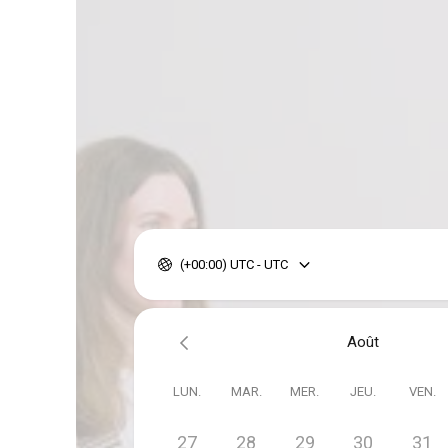
(+00:00) UTC - UTC
Août
LUN.
MAR.
MER.
JEU.
VEN.
27
28
29
30
31