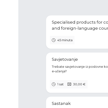
Specialised products for c
and foreign-language cou
45 minuta
Savjetovanje
Trebate savjetovanje iz poslovne kom
e‑učenja?
1 sat
30,00 €
Sastanak