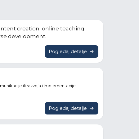
ontent creation, online teaching
rse development.
Pogledaj detalje
unikacije ili razvoja i implementacije
Pogledaj detalje