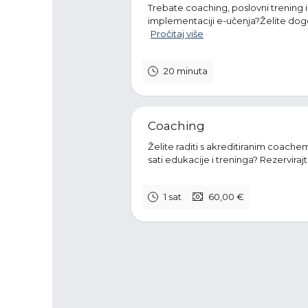
Trebate coaching, poslovni trening i
implementaciji e-učenja?Želite dogo
Pročitaj više
20 minuta
Coaching
Želite raditi s akreditiranim coache
sati edukacije i treninga? Rezerviraj
1 sat
60,00 €