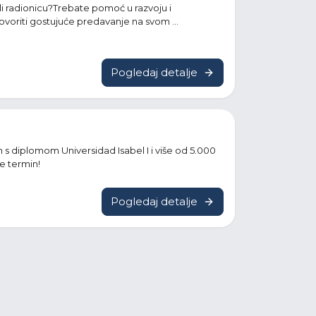
li radionicu?Trebate pomoć u razvoju i
voriti gostujuće predavanje na svom ...
Pogledaj detalje
m s diplomom Universidad Isabel I i više od 5.000
te termin!
Pogledaj detalje