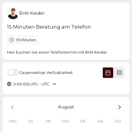
Britt Keidel
15 Minuten Beratung am Telefon
15 Minuten
Hier buchen Sie einen Telefontermin mit Britt Keidel
Gegenseitige Verfügbarkeit
(+00:00) UTC - UTC
August
MO.
DI.
MI.
DO.
FR.
SA.
SO.