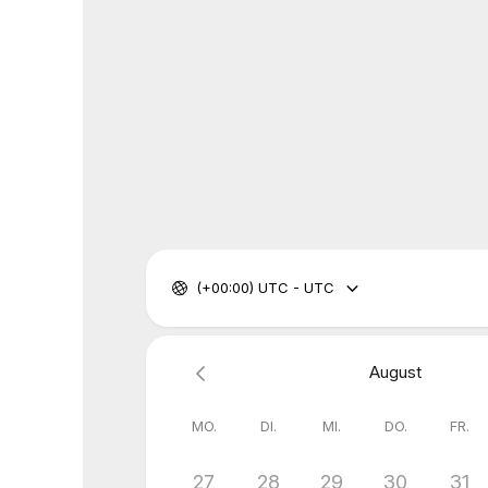
(+00:00) UTC - UTC
August
MO.
DI.
MI.
DO.
FR.
27
28
29
30
31