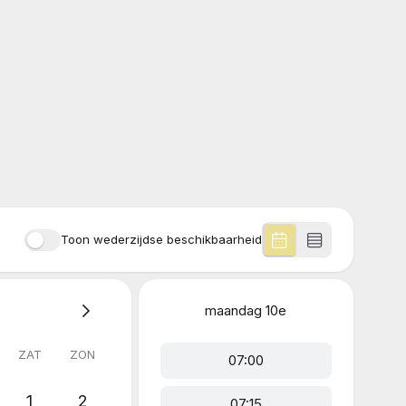
Toon wederzijdse beschikbaarheid
maandag
10e
ZAT
ZON
07:00
1
2
07:15