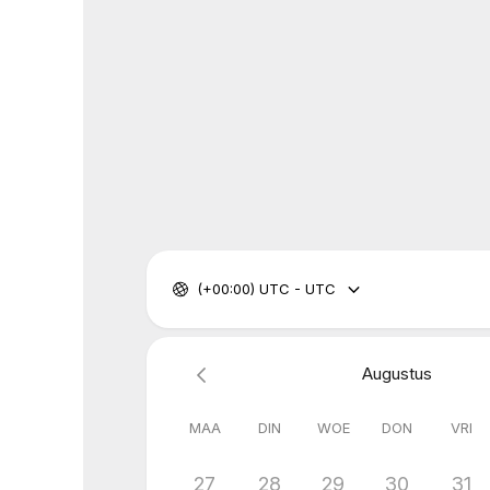
(+00:00) UTC - UTC
Augustus
MAA
DIN
WOE
DON
VRI
27
28
29
30
31