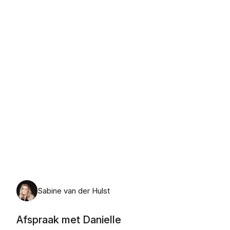
maandag 10 augustus 2026
Sabine van der Hulst
Afspraak met Danielle