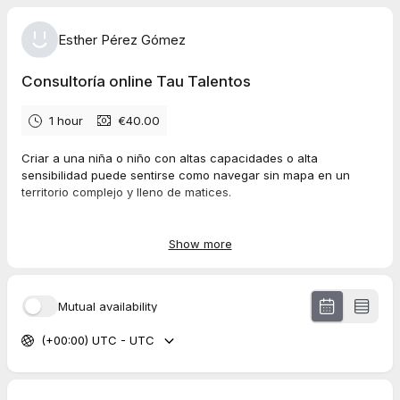
Esther Pérez Gómez
Consultoría online Tau Talentos
1 hour
€40.00
Criar a una niña o niño con altas capacidades o alta
sensibilidad puede sentirse como navegar sin mapa en un
territorio complejo y lleno de matices.
Después de años recorriendo este camino —estudiando,
probando, aprendiendo, equivocándome y convirtiéndome en
Show more
profesional en orientación a familias y profesionales— estoy
aquí para acompañarte en esos momentos de duda,
incertidumbre o sobrecarga emocional.
Mutual availability
Estas sesiones online están pensadas para ayudarte a tomar
(+00:00) UTC - UTC
decisiones más conscientes y alineadas con las necesidades
reales de tu hijo o hija, ya sea en temas como:
Escolarización: cuándo acelerar, cuándo frenar y cómo