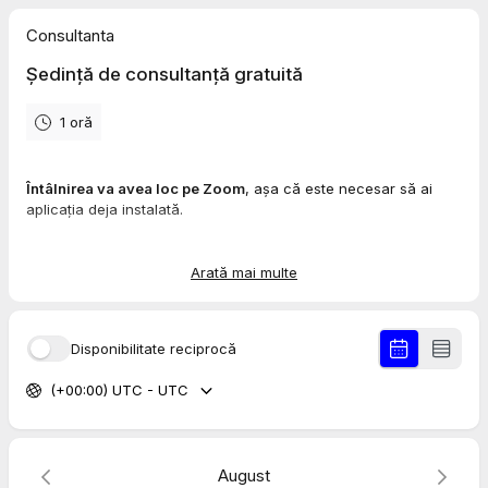
Consultanta
Ședință de consultanță gratuită
1 oră
Întâlnirea va avea loc pe Zoom
, așa că este necesar să ai
aplicația deja instalată.
Pentru a avea ședința în condiții optime, este foarte important
ca toate
datele de contact să fie corecte
.
Arată mai multe
După programare
te voi contacta telefonic
și vei primi pe
email linkul de participarea la ședință.
Disponibilitate reciprocă
Pe curând!!!
(+00:00) UTC - UTC
August