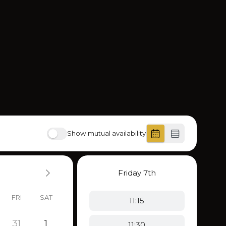
Show mutual availability
Friday
7th
FRI
SAT
11:15
31
1
11:30