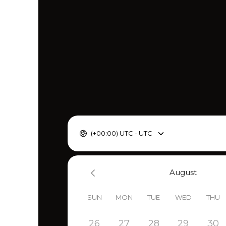
(+00:00) UTC - UTC
August
SUN
MON
TUE
WED
THU
26
27
28
29
30