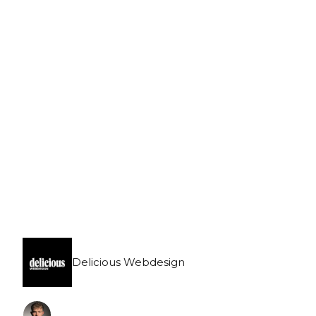
Friday, August 7th, 2026
Delicious Webdesign