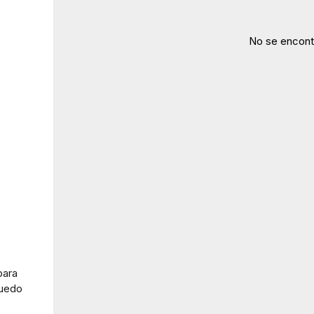
No se encont
para
puedo