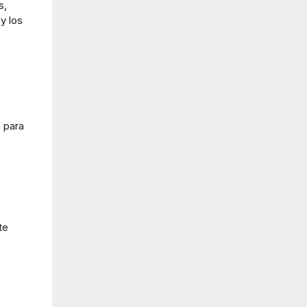
s,
 y los
 para
te