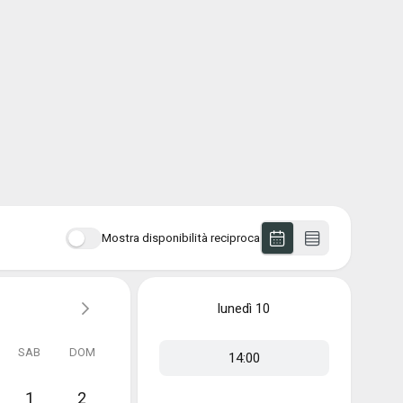
Mostra disponibilità reciproca
lunedì
10
SAB
DOM
14:00
1
2