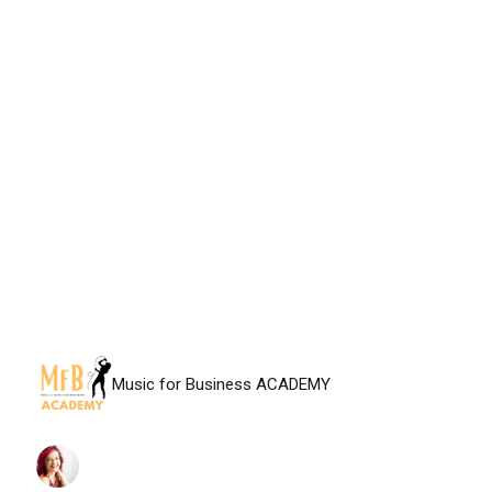
lunedì 10 agosto 2026
Music for Business ACADEMY