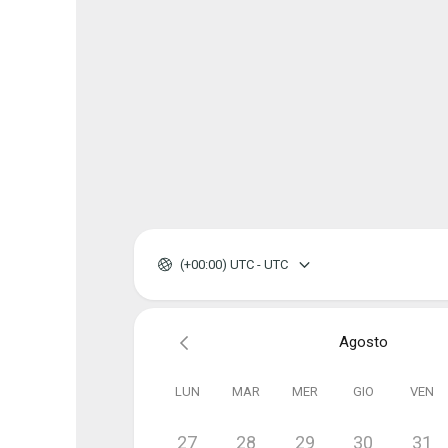
(+00:00) UTC - UTC
Agosto
LUN
MAR
MER
GIO
VEN
27
28
29
30
31