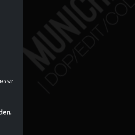
ten wir
den.