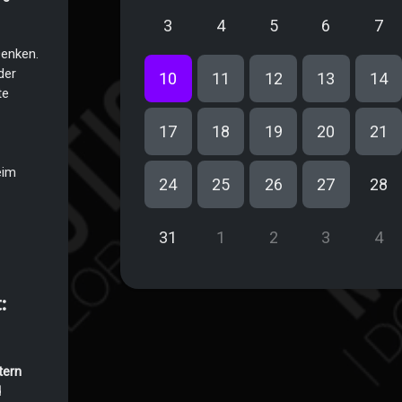
3
4
5
6
7
Denken.
der
10
11
12
13
14
te
17
18
19
20
21
eim
24
25
26
27
28
31
1
2
3
4
:
tern
d