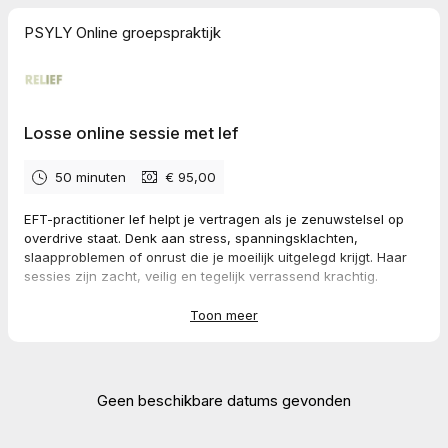
PSYLY Online groepspraktijk
Losse online sessie met Ief
50 minuten
€ 95,00
EFT-practitioner Ief helpt je vertragen als je zenuwstelsel op
overdrive staat. Denk aan stress, spanningsklachten,
slaapproblemen of onrust die je moeilijk uitgelegd krijgt. Haar
sessies zijn zacht, veilig en tegelijk verrassend krachtig.
De gesprekken vinden online plaats en duren 50 minuten. Je
Toon meer
kan meteen meerdere sessies boeken door op de gewenste
data te klikken. Wil je een datum verwijderen uit je boeking?
Dan klik je nogmaals op de betreffende datum.
Geen beschikbare datums gevonden
💳
Bij het boeken betaal je 95 euro voor de sessie.
Je plaats
is pas definitief na betaling.