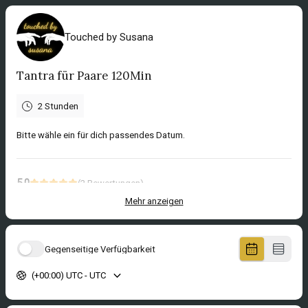
Touched by Susana
Tantra für Paare 120Min
2 Stunden
Bitte wähle ein für dich passendes Datum.
5.0
(
2
Bewertungen
)
Mehr anzeigen
Leo
Mar 2026
60Min Coaching
Gegenseitige Verfügbarkeit
René
(+00:00) UTC - UTC
Mar 2026
120Min Tantra