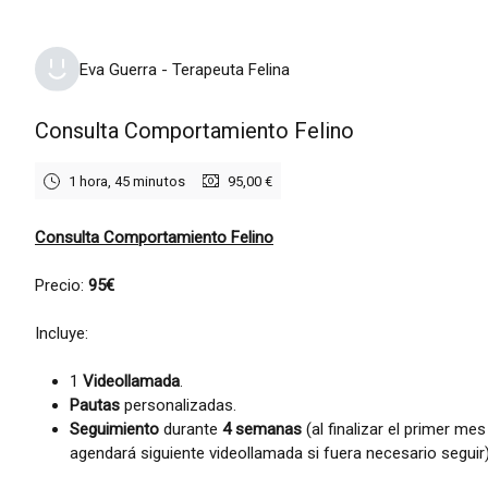
martes, 18 de agosto de 2026
Eva Guerra - Terapeuta Felina
Consulta Comportamiento Felino
1 hora, 45 minutos
95,00 €
Consulta Comportamiento Felino
Precio:
95€
Incluye:
1
Videollamada
.
Pautas
personalizadas.
Seguimiento
durante
4 semanas
(al finalizar el primer mes
agendará siguiente videollamada si fuera necesario seguir)