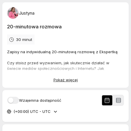
Justyna
20-minutowa rozmowa
30 minut
Zapisy na indywidualną 20-minutową rozmowę z Ekspertką
Czy stoisz przed wyzwaniem, jak skutecznie działać w
świecie mediów społecznościowych i Internetu? Jak
zaplanować swoje działania strategiczne? A może
zastanawiasz się jak zbudować swój lejek sprzedażowy? Albo
Pokaż więcej
po prostu coś Cię zablokowało, gdzieś utknęłaś i nie wiesz, jak
zacząć działać efektywniej?
Wzajemna dostępność
Jeśli masz między innymi takie pytania, koniecznie zapisz się
na bezpłatną 20-minutową rozmowę. Ustalimy, co jest Twoim
(+00:00) UTC - UTC
wyzwaniem i zaproponuję Tobie odpowiednie rozwiązania.