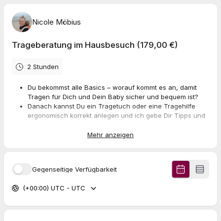
Nicole Möbius
Trageberatung im Hausbesuch (179,00 €)
2 Stunden
Du bekommst alle Basics – worauf kommt es an, damit
Tragen für Dich und Dein Baby sicher und bequem ist?
Danach kannst Du ein Tragetuch oder eine Tragehilfe
ergonomisch korrekt anlegen und ich gebe Dir Tipps und
Tricks rund ums Tragen an die Hand.
ganz individuell auf Dich und Dein Baby abgestimmt
Mehr anzeigen
ganz bequem bei Dir Zuhause in vertrauter Umgebung
möglich
Exklusiv-Zeit für Euch an einem Termin Deiner Wahl
Gegenseitige Verfügbarkeit
(+00:00) UTC - UTC
Buche Dir dirket Deinen Termin für eine individuelle
Trageberatung mit mir bequem bei Dir zuhause.
Ich besuche Dich für eine
individuelle Trageberatung