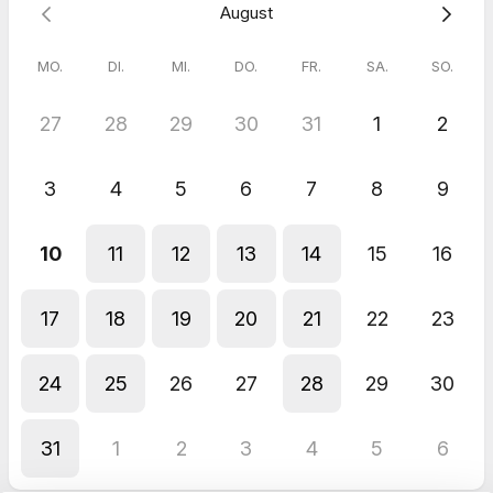
August
zuhause
in Leipzig in Eurer gewohnten Umgebung und
bringe meinen Beratungskoffer mit.
gemeinsam können wir verschiedene Tragehilfen und
MO.
DI.
MI.
DO.
FR.
SA.
SO.
Tragetücher ausprobieren, um heruaszufinden,
was für
Dich gut funktioniert
Damit es
auch für Dein Baby entspannt
ist, bringe ich
27
28
29
30
31
1
2
spezielle Tragepuppen zum Üben mit.
Inkl. 1 Woche Ausleihe von einem Tragetuch oder einer
Tragehilfe (Kaution erforderlich)
3
4
5
6
7
8
9
inkl. Videoanleitungen, damit du auch nach dem Termin
nochmal nachschauen kannst
10
11
12
13
14
15
16
Eckdaten:
179,00 € (Nach der Beratung bekommst Du eine
17
18
19
20
21
22
23
Rechnung von mir)
ein Termin im Hausbesuch, inkl. Anfahrt bis zu einer
Entfernung von 10km (danach berechne ich 2,00 € pro
24
25
26
27
28
29
30
km)
Dauer: ca. 90-120 Minuten
31
1
2
3
4
5
6
Mit der Buchung akzeptierst Du die
AGB
von Tragestark -