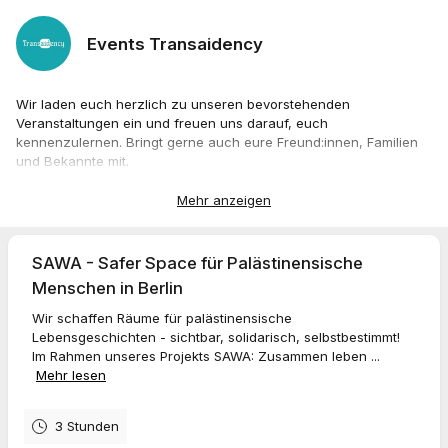
Events Transaidency
Wir laden euch herzlich zu unseren bevorstehenden
Veranstaltungen ein und freuen uns darauf, euch
kennenzulernen. Bringt gerne auch eure Freund:innen, Familien
und Bekannte mit.
Bis ganz bald
Euer Transaidency-Team
Mehr anzeigen
https://transaidency.org/#projects
SAWA - Safer Space für Palästinensische
Menschen in Berlin
Wir schaffen Räume für palästinensische
Lebensgeschichten - sichtbar, solidarisch, selbstbestimmt!
Im Rahmen unseres Projekts SAWA: Zusammen leben ...
Mehr lesen
3 Stunden