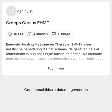
Plan nu in!
Groeps Cursus EHMT
10 uur
4
stoelen
€ 199,00
Energetic Healing Massage en Therapie (EHMT) is een
holistische benadering die het lichaam, de geest en de ziel
ondersteunt in hun natuurlijke balans en herstel. De methodiek
richt zich op zowel fysiek als energetisch werk om blokkades
op te heffen, ontspanning te bevorderen en spirituele harmonie
te herstellen.
Toon meer
Geen beschikbare datums gevonden