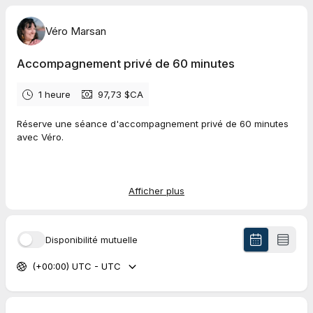
Véro Marsan
Accompagnement privé de 60 minutes
1 heure
97,73 $CA
Réserve une séance d'accompagnement privé de 60 minutes
avec Véro.
85$
TPS 4,25$
Afficher plus
TVQ 8,48$
TOTAL 97,73$
TPS766784060RT0001
Disponibilité mutuelle
TVQ1228402458TQ0001
(+00:00) UTC - UTC