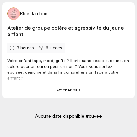
Kloé Jambon
Atelier de groupe colère et agressivité du jeune
enfant
3 heures
6
sièges
Votre enfant tape, mord, griffe ? Il crie sans cesse et se met en
colère pour un oui ou pour un non ? Vous vous sentez
épuisée, démunie et dans l’incompréhension face à votre
enfant ?
Partez à la découverte du fonctionnement de vos tout petits et
Afficher plus
à la compréhension de leurs réactions. Au programme :
fonctionnement et développement du cerveau de l'enfant,
études de cas concrets, outils pour mieux gérer ces
comportements inappropriés…
Aucune date disponible trouvée
Venez échanger, partager et faire le plein d’outils en toute
bienveillance dans l’atelier de groupe je comprends mon
enfant sur le thème de l’agressivité et de la colère du jeune