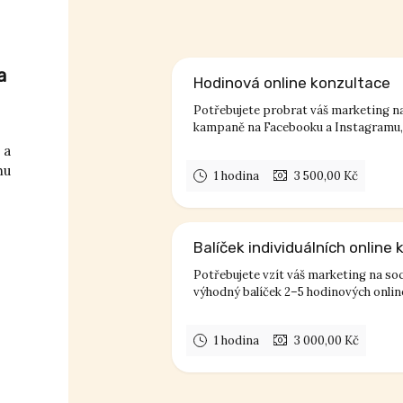
a
Hodinová online konzultace
Potřebujete probrat váš marketing na 
kampaně na Facebooku a Instagramu, 
 a
hu
1 hodina
3 500,00 Kč
Balíček individuálních online 
Potřebujete vzít váš marketing na soc
výhodný balíček 2–5 hodinových online
1 hodina
3 000,00 Kč