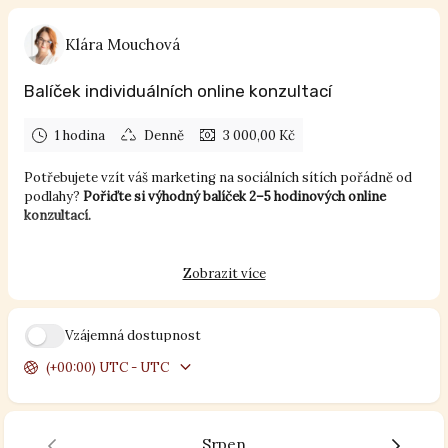
Klára Mouchová
Balíček individuálních online konzultací
1 hodina
Denně
3 000,00 Kč
Potřebujete vzít váš marketing na sociálních sítích pořádně od
podlahy?
Pořiďte si výhodný balíček 2–5 hodinových online
konzultací.
S čím vám mohu pomoci?
Zobrazit více
konzultace nastavení, propojení a potíží s Business
Managerem
konzultace obsahu a obsahové strategie
Vzájemná dostupnost
konzultace Meta kampaní
(+00:00) UTC - UTC
Konzultace probíhají online pomocí služby Google Meet.
Srpen
Pro zdárný průběh naší konzultace bude fajn, abyste: