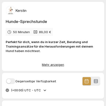
Kerstin
Hunde-Sprechstunde
50 Minuten
89,00 €
Perfekt für dich, wenn du in kurzer Zeit, Beratung und
Trainingsansätze für die Herausforderungen mit deinem
Hund haben möchtest.
Was du erhältst:
50 Minuten (online) Coaching
Mehr anzeigen
Kurze Anamnese
Themen frei wählbar
Online via Zoom oder in Oberösterreich (ab 10km zzgl.
Gegenseitige Verfügbarkeit
0,60€ /km)
(+00:00) UTC - UTC
Die Bezahlung erfolgt direkt bei der online Buchung. Die
Rechnung bekommst du im Anschluss von mir per Mail