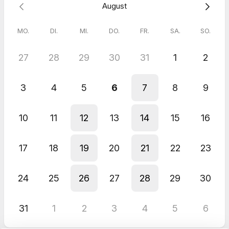
August
zugesandt. Bitte beachte: bei Absagen ab 24 Stunden vor dem
Termin fallen 100% Stornokosten an.
MO.
DI.
MI.
DO.
FR.
SA.
SO.
27
28
29
30
31
1
2
3
4
5
6
7
8
9
10
11
12
13
14
15
16
17
18
19
20
21
22
23
24
25
26
27
28
29
30
31
1
2
3
4
5
6