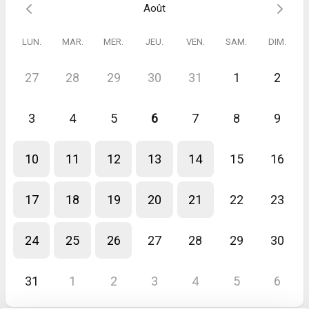
Août
mail ou par téléphone sous 24h après vérification de la disponibilité
des locaux.
LUN.
MAR.
MER.
JEU.
VEN.
SAM.
DIM.
Vous pouvez prendre un rendez-vous pour un rendez-vous à
distance tout aussi efficace. Consultez les disponibilités en suivant
27
28
29
30
31
1
2
ce lien.
3
4
5
6
7
8
9
10
11
12
13
14
15
16
17
18
19
20
21
22
23
24
25
26
27
28
29
30
31
1
2
3
4
5
6