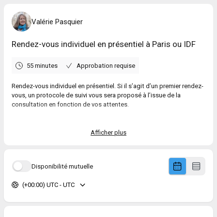
Valérie Pasquier
Rendez-vous individuel en présentiel à Paris ou IDF
55 minutes
Approbation requise
Rendez-vous individuel en présentiel. Si il s’agit d’un premier rendez-
vous, un protocole de suivi vous sera proposé à l’issue de la
consultation en fonction de vos attentes.
A l'issue de la séance, un
enregistrement
qui vous permettra des
entraînements personnels vous sera transmis par WhatsApp ou
Afficher plus
Messenger.
Le tarif est de
75€
que vous réglerez sur place par carte bleue
Disponibilité mutuelle
(terminal à code ou tap to pay).
Rendez-vous possibles :
(+00:00) UTC - UTC
Paris Nation
Charenton le Pont
Le cabinet étant partagé, votre réservation vous sera confirmée par