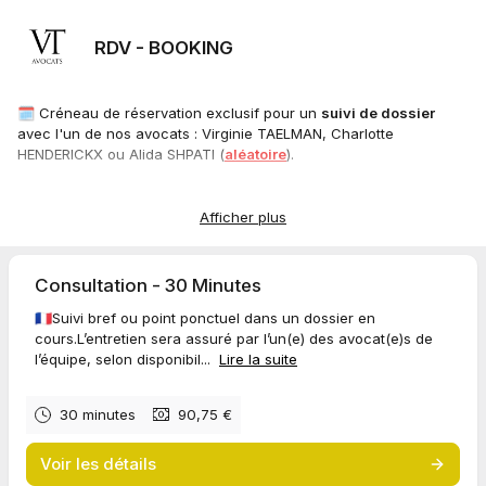
RDV - BOOKING
🗓️ Créneau de réservation exclusif pour un
suivi de dossier
avec l'un de nos avocats : Virginie TAELMAN, Charlotte
HENDERICKX ou Alida SHPATI (
aléatoire
).
Les
nouveaux dossiers
(premier RDV) et les
urgences
sont
planifiés
après un contact téléphonique
avec un membre du
Afficher plus
cabinet.
Merci d'avance pour votre collaboration !
Consultation - 30 Minutes
🇫🇷Suivi bref ou point ponctuel dans un dossier en
L'équipe VT AVOCATS
cours.L’entretien sera assuré par l’un(e) des avocat(e)s de
l’équipe, selon disponibil...
Lire la suite
* * *
🗓️ Exclusieve reservering voor een
vervolgafspraak
met een van
onze advocaten: Virginie TAELMAN, Charlotte HENDERICKX of
30 minutes
90,75 €
Alida SHPATI (
willekeurige
).
Voir les détails
Nieuwe dossiers
(eerste afspraak) en
noodgevallen
worden
direct gepland
na telefonisch contact
met een lid van het kantoor.