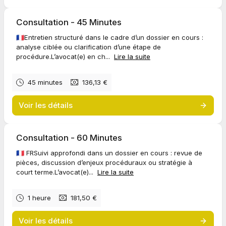
Wij danken u bij voorbaat voor uw medewerking!
Consultation - 45 Minutes
🇫🇷Entretien structuré dans le cadre d’un dossier en cours :
Het team van VT ADVOCATEN
analyse ciblée ou clarification d’une étape de
procédure.L’avocat(e) en ch...
Lire la suite
* * *
🗓️ Exclusive booking slot for a
follow-up appointment
with one of
our lawyers: Virginie TAELMAN, Charlotte HENDERICKX, or Alida
45 minutes
136,13 €
SHPATI (
random
).
Voir les détails
New cases
(first appointments) and
emergencies
are scheduled
directly
after a phone call
with a member of the firm.
Thank you in advance for your cooperation!
Consultation - 60 Minutes
The VT LAWYERS Team
🇫🇷 FRSuivi approfondi dans un dossier en cours : revue de
pièces, discussion d’enjeux procéduraux ou stratégie à
court terme.L’avocat(e)...
Lire la suite
1 heure
181,50 €
Voir les détails