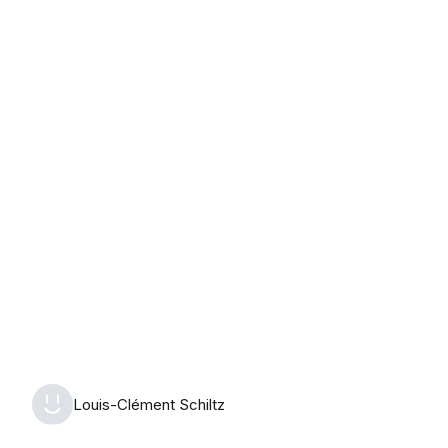
lundi 10 août 2026
Louis-Clément Schiltz