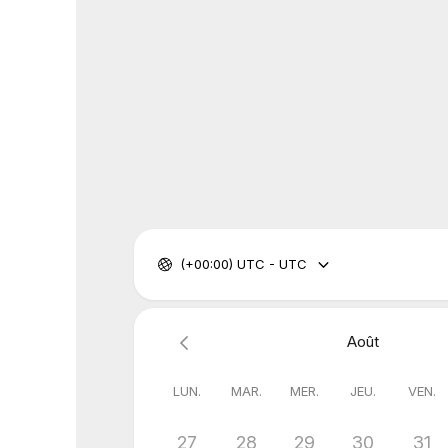
(+00:00) UTC - UTC
Août
LUN.
MAR.
MER.
JEU.
VEN.
27
28
29
30
31