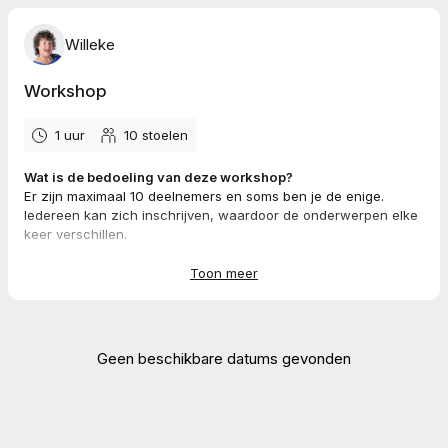
Willeke
Workshop
1 uur
10
stoelen
Wat is de bedoeling van deze workshop?
Er zijn maximaal 10 deelnemers en soms ben je de enige.
Iedereen kan zich inschrijven, waardoor de onderwerpen elke
keer verschillen.
We starten zonder voorstelrondje en gaan meteen aan de slag
met de vragen of onderwerpen.
Toon meer
Wat kun je verwachten?
De basis van deze workshop ligt in mijn visie dat je geen
standaard advies nodig hebt, maar iets ander advies:
Geen beschikbare datums gevonden
Aandacht
voor je verhaal.
Doorvragen
tot je je weerstand herkent.
Verhelderen
van je eigen wijsheid.
Inspiratie
en
informatie
om verder te komen.
Evaluatie
en
reflectie
op jouw vormgeving.