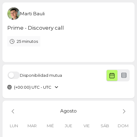
Marti Bauli
Prime - Discovery call
25 minutos
Disponibilidad mutua
(+00:00) UTC - UTC
Agosto
LUN
MAR
MIÉ
JUE
VIE
SÁB
DOM