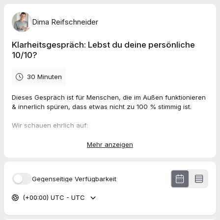
Dima Reifschneider
Klarheitsgespräch: Lebst du deine persönliche
10/10?
30 Minuten
Dieses Gespräch ist für Menschen, die im Außen funktionieren
& innerlich spüren, dass etwas nicht zu 100 % stimmig ist.
Wir schauen ehrlich auf:
– wo du aktuell stehst
– was dich trotz Erfolg zurückhält
Mehr anzeigen
– wie sich deine persönliche 10/10 wirklich anfühlt
Du gehst mit Klarheit, Orientierung & einer echten
Gegenseitige Verfügbarkeit
Entscheidung.
Ob wir danach zusammenarbeiten, ergibt sich – oder eben
(+00:00) UTC - UTC
nicht.
Dauer:
30 Minuten · Online · begrenzte Termine