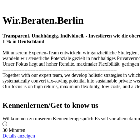
Wir.Beraten.Berlin
Transparent. Unabhängig. Individuell. - Investieren wie die ober
1 % in Deutschland
Mit unserem Experten-Team entwickeln wir ganzheitliche Strategien, 
wandeln wir steuerliche Potenziale gezielt in nachhaltiges Privatver
Unser Fokus liegt auf hoher Rendite, maximaler Flexibilität, geringen
-------------------------------------------------------------------------
Together with our expert team, we develop holistic strategies in which 
systematically convert tax-saving potential into sustainable private wea
Our focus is on high returns, maximum flexibility, low costs, and a clea
Kennenlernen/Get to know us
Willkommen zu unserem Kennenlerngespräch.Es soll vor allem darum g
30 Minuten
Details anzeigen