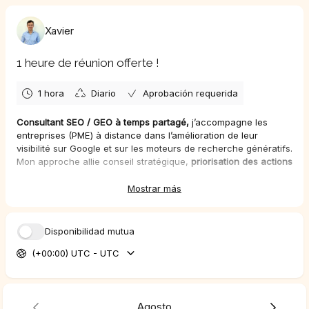
Xavier
1 heure de réunion offerte !
1 hora
Diario
Aprobación requerida
Consultant SEO / GEO à temps partagé,
j’accompagne les
entreprises (PME) à distance dans l’amélioration de leur
visibilité sur Google et sur les moteurs de recherche génératifs.
Mon approche allie conseil stratégique,
priorisation des actions
et recommandations concrètes pour développer une présence
durable en ligne. Venez et discutons de votre projet !
Mostrar más
Disponibilidad mutua
(+00:00) UTC - UTC
Agosto