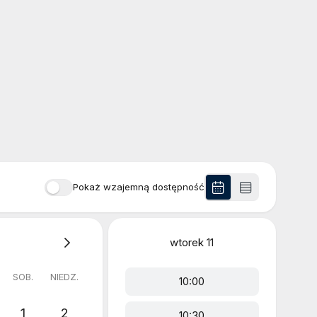
Pokaż wzajemną dostępność
wtorek
11
SOB.
NIEDZ.
10:00
1
2
10:30