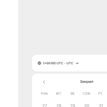
(+00:00) UTC - UTC
Sierpień
PON.
WT.
ŚR.
CZW.
PT.
27
28
29
30
31