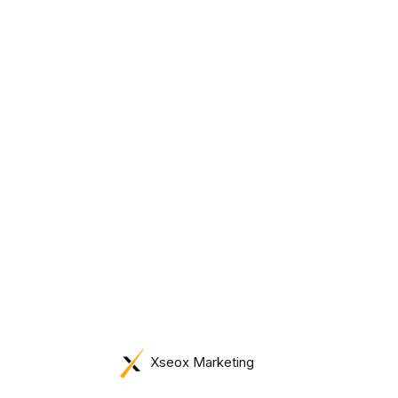
wtorek, 11 sierpnia 2026
Xseox Marketing