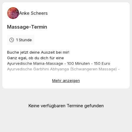
Anke Scheers
Massage-Termin
1 Stunde
Buche jetzt deine Auszeit bei mir!
Ganz egal, ob du dich für eine
Ayurvedische Mama-Massage - 100 Minuten - 150 Euro
Ayurvedische Garbhini Abhyanga (Schwangeren Massage) -
90 Minuten - 130 Euro
Kräuterstempel-Massage 60 Minuten - 100 Euro
Mehr anzeigen
Erdende Ganzkörpermassage 60 Minuten - 90 Euro
Aroma-Massage 60 Minuten - 90 Euro
Thai-Yoga-Auszeit 60 Minuten - 85 Euro / 90 Minuten 115 Euro
Rebozo-Massage mit Tüchern 60 Minuten - 85 Euro
Keine verfügbaren Termine gefunden
oder eine andere Massage die ich anbiete,
entscheidest wir stimmen uns nach deiner Buchung
gemeinsam zu deinen Wünschen ab.
(Alle Preise beziehen sich auf Massage im YOGAyoga-Raum