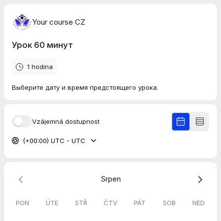
Your course CZ
Урок 60 минут
1 hodina
Выберите дату и время предстоящего урока.
Vzájemná dostupnost
(+00:00) UTC - UTC
Srpen
PON
ÚTE
STŘ
ČTV
PÁT
SOB
NED